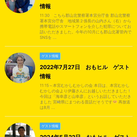
情報
11:30 こちら郡山北警察署本宮分庁舎 郡山北警察
署本宮分庁舎 地域第２係長の山内さん（右）から
携帯電話やスマートフォンを介した犯罪についてお
話いただきました。今年の10月にも郡山北署管内で
SNSを ...
ゲスト情報
2022年7月27日 おもヒル ゲスト
情報
11:15～本宮むかしむかしの会 本日は、本宮むかし
むかしの会より伊藤さんにお越しいただきました！
今回は「海幸彦と山幸彦」というお話していただき
ました 宮崎県にまつわる昔話だそうです
再放送
は8月 ...
ゲスト情報