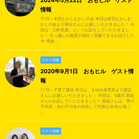
2024年5月22日 おもヒル ゲスト
情報
11:15～本宮むかしむかしの会 本日は本宮むかしむ
かしの会より国分さんにお越しいただきました！ 今
回は「三軒長屋」というお話をしていただきまし
た！ 引っ越しの風景が面白く想像できるお話でした
再放 ...
ゲスト情報
2020年9月1日 おもヒル ゲスト情
報
11:15～子育て通信 本日は、まゆみ保育所より渡辺
さんにお越しいただきました！ 今回は、5歳児 星組
さんのお話していただきました！ 星組さんは、男の
子15名・女の子15名の仲良しで元気な30名が過ご
...
ゲスト情報