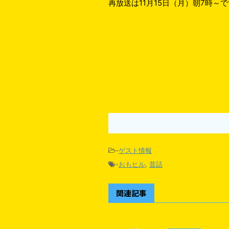
再放送は11月15日（月）朝7時～
-
ゲスト情報
-
おもヒル
,
昔話
関連記事