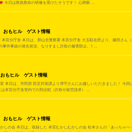
今日は救急救命の研修を受けたそうです！ 心肺蘇 ...
7日 おもヒル ゲスト情報
察署 本宮分庁舎 本日は、郡山北警察署 本宮分庁舎 大玉駐在所より、鎌田さん
事件事故の発生状況、なりすまし詐欺の被害防止、1 ...
日 おもヒル ゲスト情報
相談室 本日は、市民部 防災対策課より津守さんにお越しいただきました！ 今
年には本宮分庁舎管内での刑法犯（詐欺や架空請求） ...
5日 おもヒル ゲスト情報
しむかしの会 本日は、収録した 本宮むかしむかしの会 松本さんの「あっちゃ