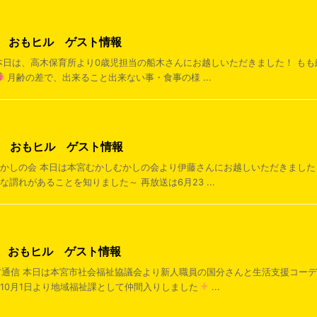
2日 おもヒル ゲスト情報
信 本日は、高木保育所より0歳児担当の船木さんにお越しいただきました！ もも
月齢の差で、出来ること出来ない事・食事の様 ...
8日 おもヒル ゲスト情報
かしむかしの会 本日は本宮むかしむかしの会より伊藤さんにお越しいただきまし
な謂れがあることを知りました～ 再放送は6月23 ...
5日 おもヒル ゲスト情報
ティア通信 本日は本宮市社会福祉協議会より新人職員の国分さんと生活支援コー
は10月1日より地域福祉課として仲間入りしました
...