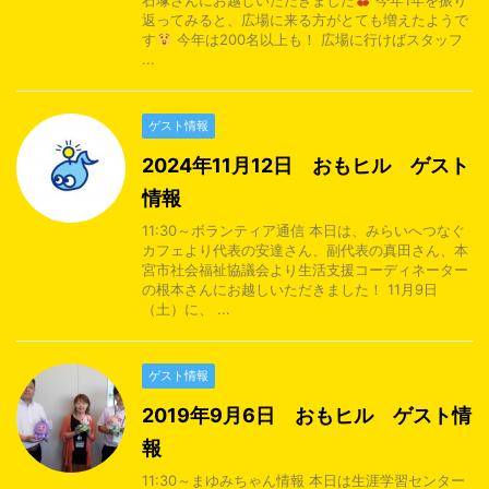
石塚さんにお越しいただきました
今年1年を振り
返ってみると、広場に来る方がとても増えたようで
す
今年は200名以上も！ 広場に行けばスタッフ
...
ゲスト情報
2024年11月12日 おもヒル ゲスト
情報
11:30～ボランティア通信 本日は、みらいへつなぐ
カフェより代表の安達さん、副代表の真田さん、本
宮市社会福祉協議会より生活支援コーディネーター
の根本さんにお越しいただきました！ 11月9日
（土）に、 ...
ゲスト情報
2019年9月6日 おもヒル ゲスト情
報
11:30～まゆみちゃん情報 本日は生涯学習センター