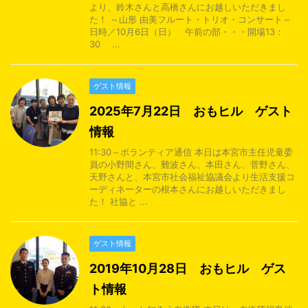
より、鈴木さんと高橋さんにお越しいただきまし
た！ ～山形 由美フルート・トリオ・コンサート～
日時／10月6日（日） 午前の部・・・開場13：
30 ...
ゲスト情報
2025年7月22日 おもヒル ゲスト
情報
11:30～ボランティア通信 本日は本宮市主任児童委
員の小野間さん、難波さん、本田さん、菅野さん、
天野さんと、本宮市社会福祉協議会より生活支援コ
ーディネーターの根本さんにお越しいただきまし
た！ 社協と ...
ゲスト情報
2019年10月28日 おもヒル ゲス
ト情報