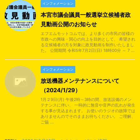
インフォメーション
本宮市議会議員一般選挙立候補者政
見動画公開のお知らせ
エフエムモットコムでは、より多くの市民の皆様の
市政への興味・関心の向上を目的として、 希望され
る立候補者の方を対象に政見動画を制作いたしまし
た。 公開期間 令和5年7月2日(日) 18時00分 ～ 7 ...
インフォメーション
放送機器メンテナンスについて
（2024/1/29）
1月２9日(月) 午後2時～3時の間、放送設備のメン
テナンスに伴い、 一時的に無音や音声の乱れが発生
する事が見込まれます。 お使いのラジオの故障では
ありませんのでそのままお待ちください。 ご理解、
ご協 ...