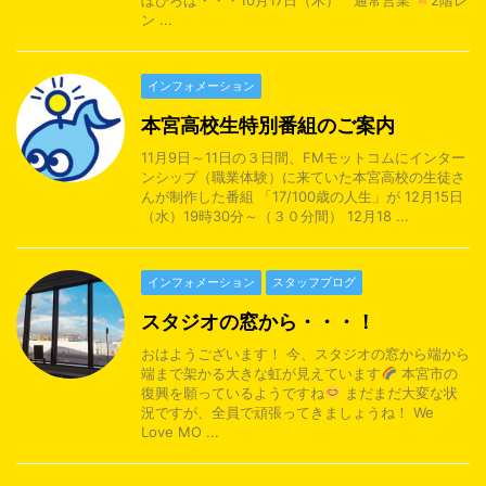
ぼひろば・・・10月17日（木） 通常営業
2階レ
ン ...
インフォメーション
本宮高校生特別番組のご案内
11月9日～11日の３日間、FMモットコムにインター
ンシップ（職業体験）に来ていた本宮高校の生徒さ
んが制作した番組 「17/100歳の人生」が 12月15日
（水）19時30分～（３０分間） 12月18 ...
インフォメーション
スタッフブログ
スタジオの窓から・・・！
おはようございます！ 今、スタジオの窓から端から
端まで架かる大きな虹が見えています
本宮市の
復興を願っているようですね
まだまだ大変な状
況ですが、全員で頑張ってきましょうね！ We
Love MO ...