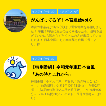
インフォメーション
スタッフブログ
がんばってるぞ！本宮通信vol.6
本宮の幸楽苑が11/12(火)より通常営業を再開しまし
た！ 午後３時頃にお店の近くを通ったら、昼時を過
ぎていたにも関わらずたくさんの方が来店していま
したよ！ 日本全国にある幸楽苑も台風19号によ
り、郡 ...
インフォメーション
【特別番組】令和元年東日本台風
「あの時とこれから」
特別番組『令和元年東日本台風「あの時とこれか
ら」』 放送日時：令和2年10月13日(火) 午後2時
頃～（防災無線割り込み放送終了後）、午後8時00
分～ ＜各１時間30分＞ ゲスト：長尾大輔さん（仲
町） ...