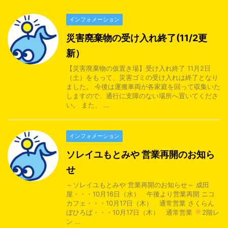
インフォメーション
災害廃棄物の受け入れ終了(11/2更
新）
【災害廃棄物の仮置き場】受け入れ終了 11月2日
（土）をもって、災害ゴミの受け入れは終了となり
ました。 今後は運搬車両が各家庭を回って収集いた
しますので、通行に支障のない場所へ置いてくださ
い。 また、 ...
インフォメーション
ソレイユもとみや 営業再開のお知ら
せ
～ソレイユもとみや 営業再開のお知らせ～ 成田
屋・・・10月16日（水） 午後より営業再開 ニコ
カフェ・・・10月17日（木） 通常営業 さくらん
ぼひろば・・・10月17日（木） 通常営業
2階レ
ン ...