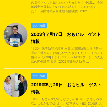
の郡司さんにお越しいただきました！ 今回は、全国
地域安全運動についてのお話をしていただきまし
た！ 全国地域安全運動 開催期間→202 ...
ゲスト情報
2023年7月17日 おもヒル ゲスト
情報
11:30～防災防犯相談室 本日は南消防署より消防士
長の三浦さんにお越しいただきました！ ～イベント
情報～ 7月30日（日）10:00～14:30 プラント5大玉
店の南側駐車場で〈2023安達地方防災 ...
ゲスト情報
2019年5月29日 おもヒル ゲスト
情報
11:15 もとみやむかしむかしの会 本日は もとみや
むかしむかしの会 より、松本さん（左）にお越しい