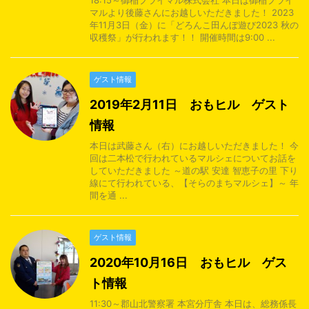
18:15～御稲プライマル株式会社 本日は御稲プライ
マルより後藤さんにお越しいただきました！ 2023
年11月3日（金）に「どろんこ田んぼ遊び2023 秋の
収穫祭」が行われます！！ 開催時間は9:00 ...
ゲスト情報
2019年2月11日 おもヒル ゲスト
情報
本日は武藤さん（右）にお越しいただきました！ 今
回は二本松で行われているマルシェについてお話を
していただきました ～道の駅 安達 智恵子の里 下り
線にて行われている、【そらのまちマルシェ】～ 年
間を通 ...
ゲスト情報
2020年10月16日 おもヒル ゲス
ト情報
11:30～郡山北警察署 本宮分庁舎 本日は、総務係長