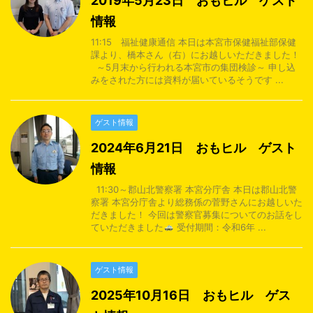
2019年5月23日 おもヒル ゲスト
情報
11:15 福祉健康通信 本日は本宮市保健福祉部保健
課より、橋本さん（右）にお越しいただきました！
～5月末から行われる本宮市の集団検診～ 申し込
みをされた方には資料が届いているそうです ...
ゲスト情報
2024年6月21日 おもヒル ゲスト
情報
11:30～郡山北警察署 本宮分庁舎 本日は郡山北警
察署 本宮分庁舎より総務係の菅野さんにお越しいた
だきました！ 今回は警察官募集についてのお話をし
ていただきました
受付期間：令和6年 ...
ゲスト情報
2025年10月16日 おもヒル ゲス