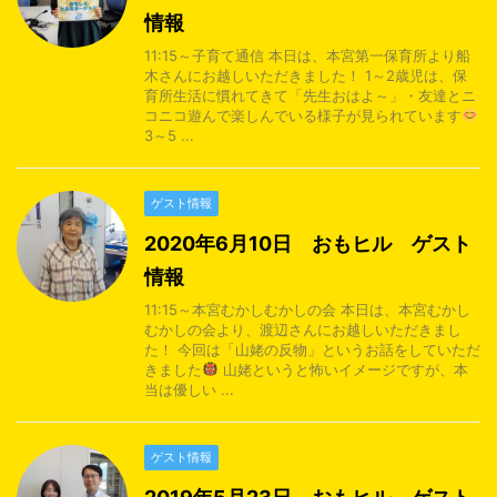
情報
11:15～子育て通信 本日は、本宮第一保育所より船
木さんにお越しいただきました！ 1～2歳児は、保
育所生活に慣れてきて「先生おはよ～」・友達とニ
コニコ遊んで楽しんでいる様子が見られています
3～5 ...
ゲスト情報
2020年6月10日 おもヒル ゲスト
情報
11:15～本宮むかしむかしの会 本日は、本宮むかし
むかしの会より、渡辺さんにお越しいただきまし
た！ 今回は「山姥の反物」というお話をしていただ
きました
山姥というと怖いイメージですが、本
当は優しい ...
ゲスト情報