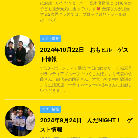
にお越しいただきました！ 高木保育所には110名の
子ども達が元気に通っています
金澤さんが担当
する2歳児クラスでは、ブロック遊び・シール遊
び・パズ ...
ゲスト情報
2024年10月22日 おもヒル ゲス
ト情報
11:30～ボランティア通信 本日は給食サービス調理
ボランティアグループ「つくしんぼ」より代表の佐
藤さん、副代表の国分さん、本宮市社会福祉協議会
より生活支援コーディネーターの根本さんにお越し
いただきま ...
ゲスト情報
2024年9月24日 んだNIGHT！ ゲ
スト情報