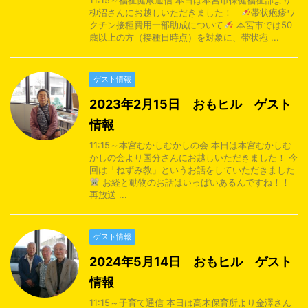
11:15～福祉健康通信 本日は本宮市保健福祉部より
柳沼さんにお越しいただきました！
帯状疱疹ワ
クチン接種費用一部助成について
本宮市では50
歳以上の方（接種日時点）を対象に、帯状疱 ...
ゲスト情報
2023年2月15日 おもヒル ゲスト
情報
11:15～本宮むかしむかしの会 本日は本宮むかしむ
かしの会より国分さんにお越しいただきました！ 今
回は「ねずみ教」というお話をしていただきました
お経と動物のお話はいっぱいあるんですね！！
再放送 ...
ゲスト情報
2024年5月14日 おもヒル ゲスト
情報
11:15～子育て通信 本日は高木保育所より金澤さん