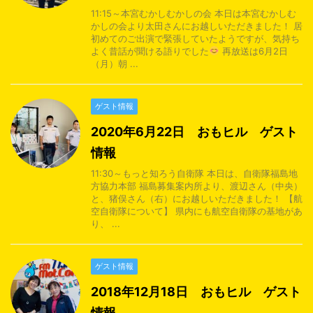
11:15～本宮むかしむかしの会 本日は本宮むかしむ
かしの会より太田さんにお越しいただきました！ 居
初めてのご出演で緊張していたようですが、気持ち
よく昔話が聞ける語りでした
再放送は6月2日
（月）朝 ...
ゲスト情報
2020年6月22日 おもヒル ゲスト
情報
11:30～もっと知ろう自衛隊 本日は、自衛隊福島地
方協力本部 福島募集案内所より、渡辺さん（中央）
と、猪俣さん（右）にお越しいただきました！ 【航
空自衛隊について】 県内にも航空自衛隊の基地があ
り、 ...
ゲスト情報
2018年12月18日 おもヒル ゲスト
情報