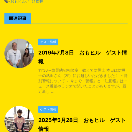
-
おもヒル
,
年頭挨拶
関連記事
ゲスト情報
2019年7月8日 おもヒル ゲスト情
報
11:30～防災防犯相談室 教えて防災士 本日は防災
士の武田さん（左）にお越しいただきました！ ～特
別警報について～ 今まで「警報」と「注意報」はニ
ュース番組やラジオで聞いたことがありますが、最
近新し ...
ゲスト情報
2025年5月28日 おもヒル ゲスト
情報