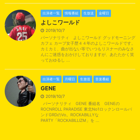
出演者一覧
情報番組
生放送
金曜日
よしこワールド
2019/10/7
パーソナリティ よしこワールド グッドモーニング
カフェ カープ女子歴４４年のよしこワールドです。
カミカミ、曲が出ない等でいつもリスナーのみなさ
んにご迷惑をおかけしておりますが、あたたかく笑
っておゆるし ...
出演者一覧
月曜日
生放送
音楽番組
GENE
2019/10/7
パーソナリティ GENE 番組名 GENEの
ROCNROLL PARADISE 東北No1ロックンロールバ
ンドGRDのVo。ROCKABILLYな
PARTY「ROCKABILLIZM」を ...