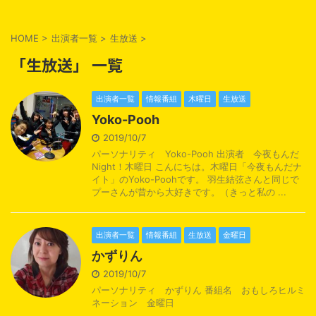
HOME
>
出演者一覧
>
生放送
>
「生放送」 一覧
出演者一覧
情報番組
木曜日
生放送
Yoko-Pooh
2019/10/7
パーソナリティ Yoko-Pooh 出演者 今夜もんだ
Night！木曜日 こんにちは。木曜日「今夜もんだナ
イト」のYoko-Poohです。 羽生結弦さんと同じで
プーさんが昔から大好きです。（きっと私の ...
出演者一覧
情報番組
生放送
金曜日
かずりん
2019/10/7
パーソナリティ かずりん 番組名 おもしろヒルミ
ネーション 金曜日