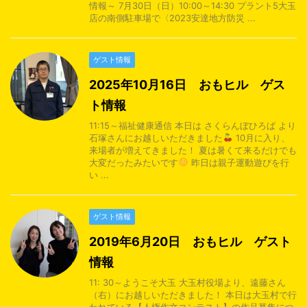
情報～ 7月30日（日）10:00～14:30 プラント5大玉
店の南側駐車場で〈2023安達地方防災 ...
ゲスト情報
2025年10月16日 おもヒル ゲス
ト情報
11:15～福祉健康通信 本日は さくらんぼひろば より
石塚さんにお越しいただきました
10月に入り、
来場者が増えてきました！ 夏は暑くて来るだけでも
大変だったみたいです
昨日は親子運動遊びを行
い ...
ゲスト情報
2019年6月20日 おもヒル ゲスト
情報
11: 30～ようこそ大玉 大玉村役場より、遠藤さん
（右）にお越しいただきました！ 本日は大玉村で行