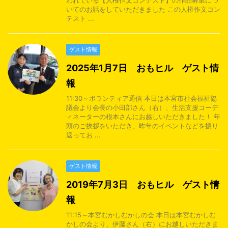
われている【人権作文コンテスト】の作品募集につ
いてのお話をしていただきました この人権作文コン
テスト ...
ゲスト情報
2025年1月7日 おもヒル ゲスト情
報
11:30～ボランティア通信 本日は本宮市社会福祉協
議会より会長の小田部さん（右）、生活支援コーデ
ィネーターの根本さんにお越しいただきました！ 年
頭のご挨拶をいただき、昨年のイベントなどを振り
返ってお ...
ゲスト情報
2019年7月3日 おもヒル ゲスト情
報
11:15～本宮むかしむかしの会 本日は本宮むかしむ
かしの会より、伊藤さん（右）にお越しいただきま