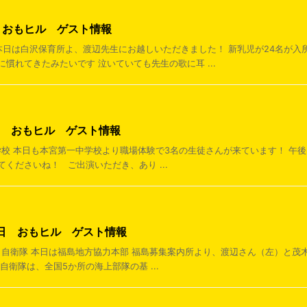
日 おもヒル ゲスト情報
信 本日は白沢保育所よ、渡辺先生にお越しいただきました！ 新乳児が24名が
慣れてきたみたいです 泣いていても先生の歌に耳 ...
9日 おもヒル ゲスト情報
中学校 本日も本宮第一中学校より職場体験で3名の生徒さんが来ています！ 午
くださいね！ ご出演いただき、あり ...
26日 おもヒル ゲスト情報
知ろう自衛隊 本日は福島地方協力本部 福島募集案内所より、渡辺さん（左）と
自衛隊は、全国5か所の海上部隊の基 ...