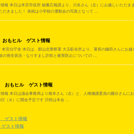
ゃん情報 本日は本宮市役所 秘書広報課より、川名さん（左）にお越しいただき
だきました！ 表紙は小学校の運動会の写真となって ...
5日 おもヒル ゲスト情報
察署 本宮分庁舎 本日は、郡山北警察署 大玉駐在所より、署長の鎌田さんにお
の発生状況・なりすまし詐欺と被害防止についての ...
6日 おもヒル ゲスト情報
ちゃん情報 本日は議会事務局より根本さん（左）と、人権擁護委員の國分さんに
日（火）に開会予定です 日程は本会 ...
ヒル ゲスト情報
ル ゲスト情報