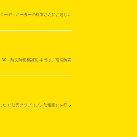
援コーディネーターの根本さんにお越しい
30～防災防犯相談室 本日は、南消防署
した！ 幼児クラブ（プレ幼稚園）を行っ