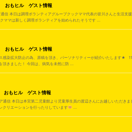
3日 おもヒル ゲスト情報
ティア通信 本日は調理ボランティアグループクックママ代表の皆川さんと生活支
クママは新しく調理ボランティアを始められたそうです ...
0日 おもヒル ゲスト情報
ス感染拡大防止の為、原稿を頂き、パーソナリティーが紹介いたします★ 11:
頂きました！ 今回は、病気を未然に防 ...
1日 おもヒル ゲスト情報
ティア通信 本日は本宮第二児童館より児童厚生員の渡辺さんにお越しいただきま
レクリエーションを行ったりしています
...