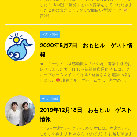
した！ 今回は「節分」という昔話をしていただきま
した 2月の節分にピッタリな面白い昔話でした
昔話に ...
ゲスト情報
2020年5月7日 おもヒル ゲスト情
報
★コロナウイルス感染拡大防止の為、電話中継でお
送りしました★ 11:15～福祉健康通信 本日は、グ
ループホームマインド万世の斎藤さんと電話中継を
しました
現在グループホームでは、基本の ...
ゲスト情報
2019年12月18日 おもヒル ゲスト
情報
11:15～本宮むかしむかしの会 本日は、本宮むかし
むかしの会より 松本さん（ひだり）にお越し頂きま