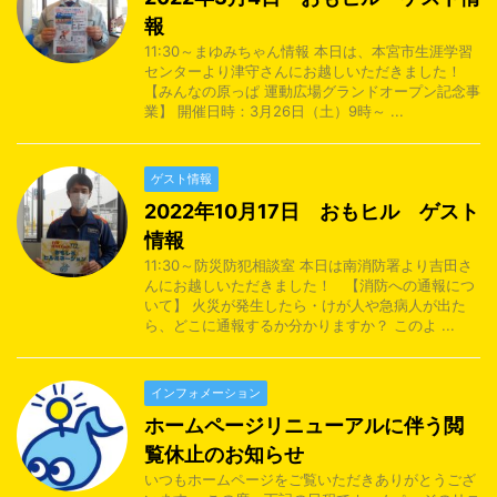
報
11:30～まゆみちゃん情報 本日は、本宮市生涯学習
センターより津守さんにお越しいただきました！
【みんなの原っぱ 運動広場グランドオープン記念事
業】 開催日時：3月26日（土）9時～ ...
ゲスト情報
2022年10月17日 おもヒル ゲスト
情報
11:30～防災防犯相談室 本日は南消防署より吉田さ
んにお越しいただきました！ 【消防への通報につ
いて】 火災が発生したら・けが人や急病人が出た
ら、どこに通報するか分かりますか？ このよ ...
インフォメーション
ホームページリニューアルに伴う閲
覧休止のお知らせ
いつもホームページをご覧いただきありがとうござ