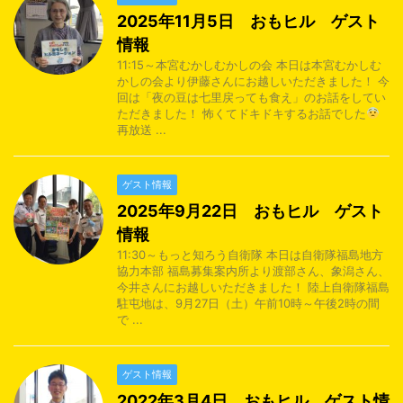
2025年11月5日 おもヒル ゲスト
情報
11:15～本宮むかしむかしの会 本日は本宮むかしむ
かしの会より伊藤さんにお越しいただきました！ 今
回は「夜の豆は七里戻っても食え」のお話をしてい
ただきました！ 怖くてドキドキするお話でした
再放送 ...
ゲスト情報
2025年9月22日 おもヒル ゲスト
情報
11:30～もっと知ろう自衛隊 本日は自衛隊福島地方
協力本部 福島募集案内所より渡部さん、象潟さん、
今井さんにお越しいただきました！ 陸上自衛隊福島
駐屯地は、9月27日（土）午前10時～午後2時の間
で ...
ゲスト情報
2022年3月4日 おもヒル ゲスト情