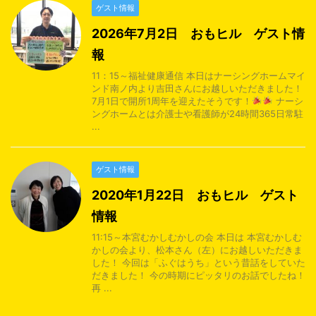
ゲスト情報
2026年7月2日 おもヒル ゲスト情
報
11：15～福祉健康通信 本日はナーシングホームマイ
ンド南ノ内より吉田さんにお越しいただきました！
7月1日で開所1周年を迎えたそうです！
ナーシ
ングホームとは介護士や看護師が24時間365日常駐
...
ゲスト情報
2020年1月22日 おもヒル ゲスト
情報
11:15～本宮むかしむかしの会 本日は 本宮むかしむ
かしの会より、松本さん（左）にお越しいただきま
した！ 今回は「ふぐはうち」という昔話をしていた
だきました！ 今の時期にピッタリのお話でしたね！
再 ...