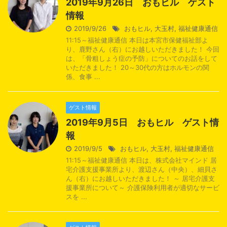
2019年9月26日 おもヒル ゲスト
情報
2019/9/26
おもヒル
,
大玉村
,
福祉健康通信
11:15～福祉健康通信 本日は本宮市保健福祉部よ
り、鹿野さん（右）にお越しいただきました！ 今回
は、「骨粗しょう症の予防」についてのお話をして
いただきました！ 20～30代の方はホルモンの関
係、食事 ...
ゲスト情報
2019年9月5日 おもヒル ゲスト情
報
2019/9/5
おもヒル
,
大玉村
,
福祉健康通信
11:15～福祉健康通信 本日は、株式会社マインド 居
宅介護支援事業所より、渡辺さん（中央）、細貝さ
ん（右）にお越しいただきました！ ～ 居宅介護支
援事業所について～ 介護保険利用者が適切なサービ
スを ...