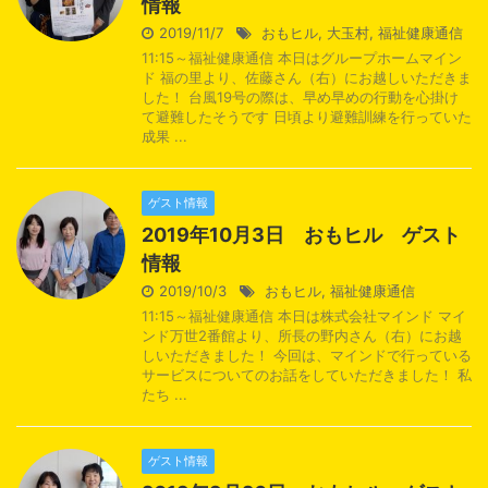
情報
2019/11/7
おもヒル
,
大玉村
,
福祉健康通信
11:15～福祉健康通信 本日はグループホームマイン
ド 福の里より、佐藤さん（右）にお越しいただきま
した！ 台風19号の際は、早め早めの行動を心掛け
て避難したそうです 日頃より避難訓練を行っていた
成果 ...
ゲスト情報
2019年10月3日 おもヒル ゲスト
情報
2019/10/3
おもヒル
,
福祉健康通信
11:15～福祉健康通信 本日は株式会社マインド マイ
ンド万世2番館より、所長の野内さん（右）にお越
しいただきました！ 今回は、マインドで行っている
サービスについてのお話をしていただきました！ 私
たち ...
ゲスト情報