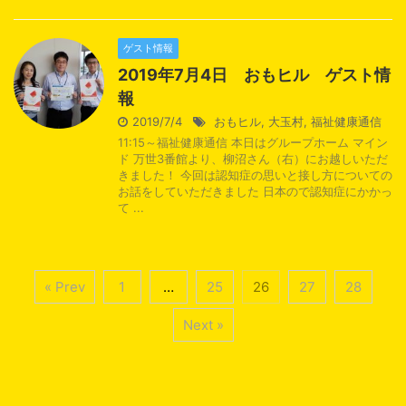
ゲスト情報
2019年7月4日 おもヒル ゲスト情
報
2019/7/4
おもヒル
,
大玉村
,
福祉健康通信
11:15～福祉健康通信 本日はグループホーム マイン
ド 万世3番館より、柳沼さん（右）にお越しいただ
きました！ 今回は認知症の思いと接し方についての
お話をしていただきました 日本ので認知症にかかっ
て ...
« Prev
1
…
25
26
27
28
Next »