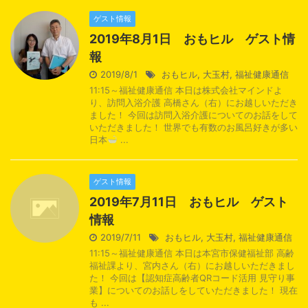
ゲスト情報
2019年8月1日 おもヒル ゲスト情
報
2019/8/1
おもヒル
,
大玉村
,
福祉健康通信
11:15～福祉健康通信 本日は株式会社マインドよ
り、訪問入浴介護 高橋さん（右）にお越しいただき
ました！ 今回は訪問入浴介護についてのお話をして
いただきました！ 世界でも有数のお風呂好きが多い
日本
...
ゲスト情報
2019年7月11日 おもヒル ゲスト
情報
2019/7/11
おもヒル
,
大玉村
,
福祉健康通信
11:15～福祉健康通信 本日は本宮市保健福祉部 高齢
福祉課より、宮内さん（右）にお越しいただきまし
た！ 今回は【認知症高齢者QRコード活用 見守り事
業】についてのお話しをしていただきました！ 現在
も ...